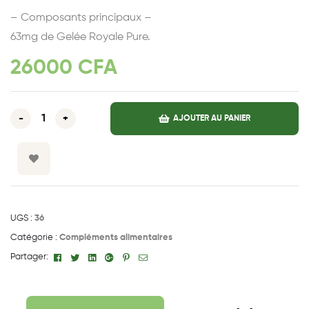
– Composants principaux –
63mg de Gelée Royale Pure.
26000
CFA
-
+
AJOUTER AU PANIER
UGS :
36
Catégorie :
Compléments alimentaires
Facebook
Gazouillement
Linkedin
Google+
Pinterest
E-
Partager:
mail