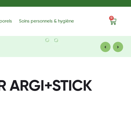
0
porels
Soins personnels & hygiène
25565
22805
CFA
CFA
R ARGI+STICK