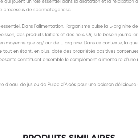
 qui jouent un rôle essentiel dans la dilatation et la relaxation
s le processus de spermatogénèse.
-essentiel. Dans l’alimentation, l’organisme puise la L-arginine 
poisson, des produits laitiers et des noix. Or, si le besoin journal
 en moyenne que 5g/jour de L-arginine. Dans ce contexte, la que
 tout en étant, en plus, doté des propriétés positives contenue
mposants constituent ensemble le complément alimentaire d’une n
rre d’eau, de jus ou de Pulpe d’Aloès pour une boisson délicieus