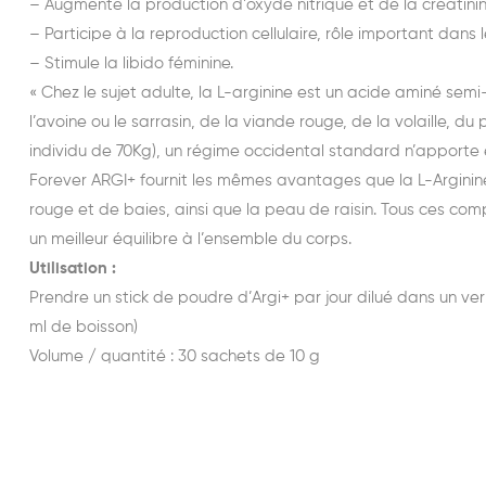
– Augmente la production d’oxyde nitrique et de la créatinine
– Participe à la reproduction cellulaire, rôle important dan
– Stimule la libido féminine.
« Chez le sujet adulte, la L-arginine est un acide aminé semi
l’avoine ou le sarrasin, de la viande rouge, de la volaille, du 
individu de 70Kg), un régime occidental standard n’apporte
Forever ARGI+ fournit les mêmes avantages que la L-Arginine
rouge et de baies, ainsi que la peau de raisin. Tous ces co
un meilleur équilibre à l’ensemble du corps.
Utilisation :
Prendre un stick de poudre d’Argi+ par jour dilué dans un ve
ml de boisson)
Volume / quantité : 30 sachets de 10 g