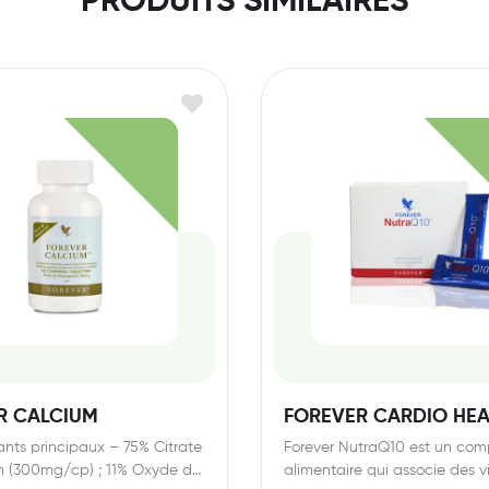
PRODUITS SIMILAIRES
R CALCIUM
FOREVER CARDIO HEA
ts principaux – 75% Citrate
Forever NutraQ10 est un co
m (300mg/cp) ; 11% Oxyde de
alimentaire qui associe des 