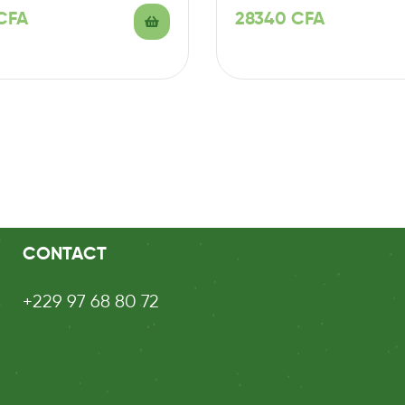
 (100mg/cp);…
(B6, B9, B12, C et…
CFA
28340
CFA
CONTACT
+229 97 68 80 72