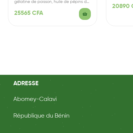
Magnésium
gélatine de poisson, huile de pépins de
20890
citrouille (Cucurbita…
25565
CFA
ADRESSE
Abomey-Calavi
République du Bénin