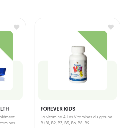
LTH
FOREVER KIDS
mplément
La vitamine A Les Vitamines du groupe
vitamines
B (B1, B2, B3, B5, B6, B8, B9…