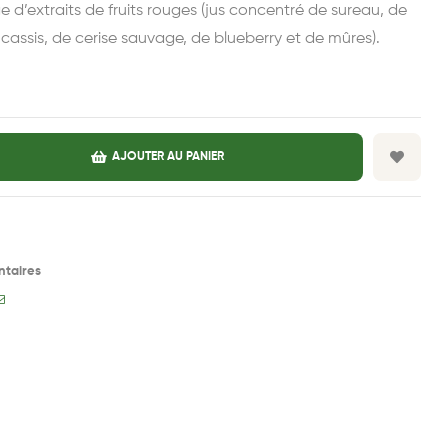
e d’extraits de fruits rouges (jus concentré de sureau, de
cassis, de cerise sauvage, de blueberry et de mûres).
AJOUTER AU PANIER
taires
e+
terest
E-
mail