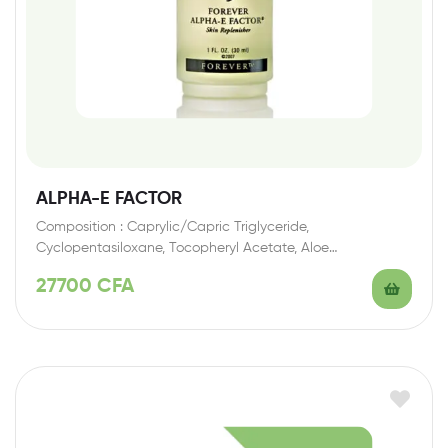
ALPHA-E FACTOR
Composition : Caprylic/Capric Triglyceride,
Cyclopentasiloxane, Tocopheryl Acetate, Aloe
Barbadensis Leaf Extract, Retinyl Palmitate, Borago
27700
CFA
Officinalis…