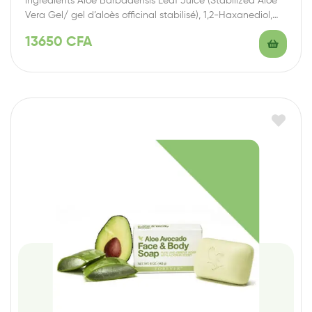
Ingrédients Aloe Barbadensis Leaf Juice (Stabilized Aloe
Vera Gel/ gel d’aloès officinal stabilisé), 1,2-Haxanediol,
Allantoin,…
13650
CFA