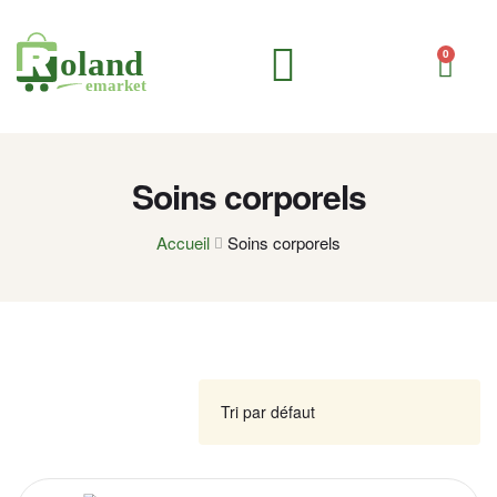
0
Compléments alimentaires
Soins corporels
Soins personnels & hygiène
Soins corporels
Accueil
Soins corporels
FILTRE