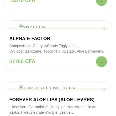
ALPHA-E FACTOR
Composition : Caprylic/Capric Triglyceride,
Cyclopentasiloxane, Tocopheryl Acetate, Aloe Barbadensis
Leaf Extract, Retinyl Palmitate, Borago Officinalis…
27700
CFA
FOREVER ALOE LIPS (ALOE LEVRES)
• Aloe Vera Gel stabilisé (27%), pétrolatum, • huile de
jojoba, hydrostéarate d’octyle, cire de…