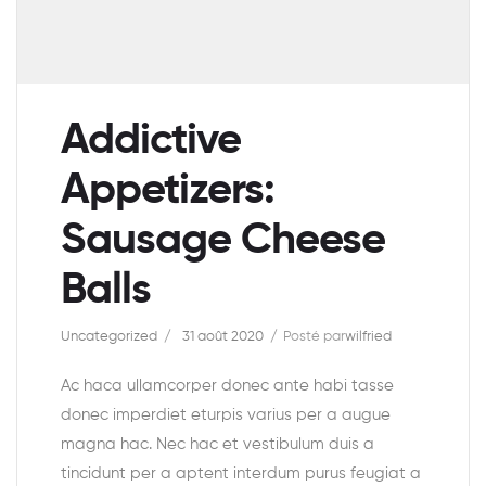
Addictive
Appetizers:
Sausage Cheese
Balls
Uncategorized
31 août 2020
Posté par
wilfried
Ac haca ullamcorper donec ante habi tasse
donec imperdiet eturpis varius per a augue
magna hac. Nec hac et vestibulum duis a
tincidunt per a aptent interdum purus feugiat a