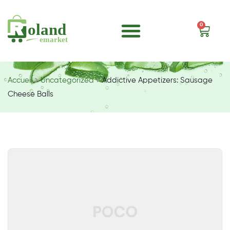
0
Accueil
Uncategorized
Addictive Appetizers: Sausage
Cheese Balls