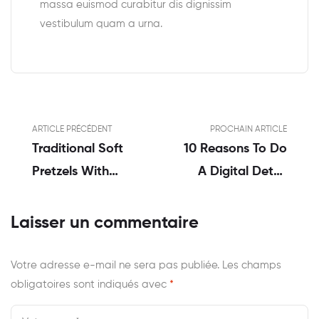
massa euismod curabitur dis dignissim
vestibulum quam a urna.
ARTICLE PRÉCÉDENT
PROCHAIN ARTICLE
Traditional Soft
10 Reasons To Do
Pretzels With
A Digital Detox
Sweet Beer
Challenge
Cheese
Laisser un commentaire
Votre adresse e-mail ne sera pas publiée.
Les champs
obligatoires sont indiqués avec
*